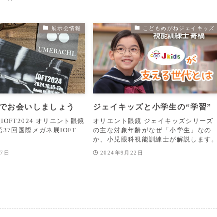
展示会情報
こどもめがねジェイキッズ
024でお会いしましょう
ジェイキッズと小学生の“学習”
OFT2024 オリエント眼鏡
オリエント眼鏡 ジェイキッズシリーズ
第37回国際メガネ展IOFT
の主な対象年齢がなぜ「小学生」なの
か、小児眼科視能訓練士が解説します
27日
2024年9月22日