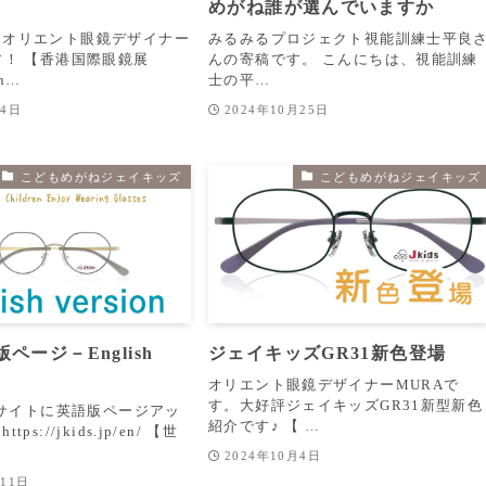
めがね誰が選んでいますか
！オリエント眼鏡デザイナー
みるみるプロジェクト視能訓練士平良
す！ 【香港国際眼鏡展
んの寄稿です。 こんにちは、視能訓練
In…
士の平…
月4日
2024年10月25日
こどもめがねジェイキッズ
こどもめがねジェイキッズ
版ページ－English
ジェイキッズGR31新色登場
オリエント眼鏡デザイナーMURAで
す。大好評ジェイキッズGR31新型新色
ェブサイトに英語版ページアッ
紹介です♪ 【 …
ps://jkids.jp/en/ 【世
2024年10月4日
月11日