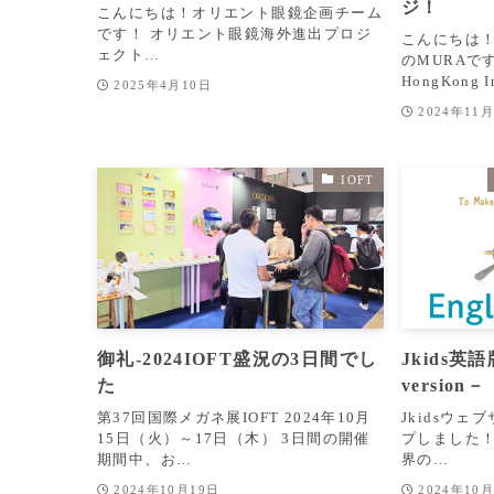
ジ！
こんにちは！オリエント眼鏡企画チーム
です！ オリエント眼鏡海外進出プロジ
こんにちは
ェクト…
のMURAで
HongKong 
2025年4月10日
2024年11
IOFT
御礼‐2024IOFT盛況の3日間でし
Jkids英語
た
version－
第37回国際メガネ展IOFT 2024年10月
Jkidsウ
15日（火）～17日（木） 3日間の開催
プしました！htt
期間中、お…
界の…
2024年10月19日
2024年10