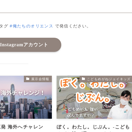
ュタグ
#俺たちのオリエンス
で発信ください。
 Instagramアカウント
展示会情報
こどもめがねジェイキッズ
発 海外へチャレン
ぼく。わたし。じぶん。‐こども