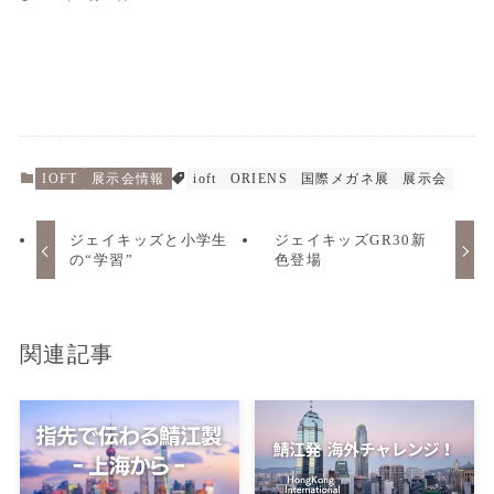
IOFT
展示会情報
ioft
ORIENS
国際メガネ展
展示会
ジェイキッズと小学生
ジェイキッズGR30新
の“学習”
色登場
関連記事