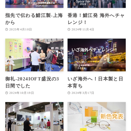
指先で伝わる鯖江製‐上海
香港！鯖江発 海外へチャ
から
レンジ！
2025年4月10日
2024年11月4日
御礼‐2024IOFT盛況の3
いざ海外へ！日本製と日
日間でした
本育ち
2024年10月19日
2024年3月17日