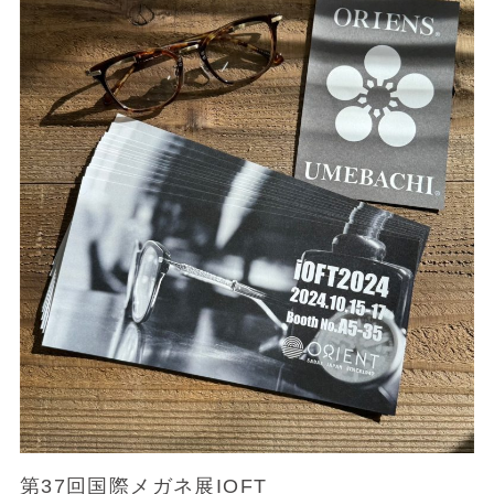
第37回国際メガネ展IOFT