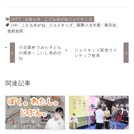
IOFT
お知らせ
こどもめがねジェイキッズ
ioft
こどもめがね
ジェイキッズ
国際メガネ展
展示会
色彩知育
小児眼科でみた子ども
ジェイキッズ新色ライ
の感覚～こいし色めが
ンナップ発表
ね
関連記事