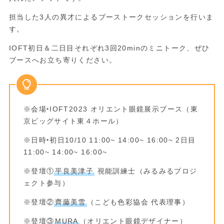
担当した3人の異才によるブーストークセッションを行いま
す。
IOFT初日＆二日目それぞれ3回20minのミニトーク、ぜひ
ブースへお立ち寄りください。
※会場‣IOFT2023 オリエント眼鏡展示ブース（東
京ビッグサイト東４ホール）
※日時‣初日10/10 11:00~ 14:00~ 16:00~ 2日目
11:00~ 14:00~ 16:00~
※登壇①
平良美津子
視能訓練士（みるみるプロジ
ェクト参与）
※登壇②
齊藤美雪
（こども色彩協会 代表理事）
※登壇③
MURA
（オリエント眼鏡デザイナー）