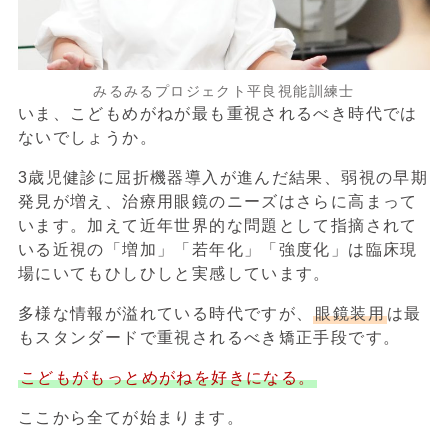
みるみるプロジェクト平良視能訓練士
いま、こどもめがねが最も重視されるべき時代では
ないでしょうか。
3歳児健診に屈折機器導入が進んだ結果、
弱視
の早期
発見が増え、
治療用眼鏡
のニーズはさらに高まって
います。加えて近年世界的な問題として指摘されて
いる
近視
の「増加」「若年化」「強度化」は臨床現
場にいてもひしひしと実感しています。
多様な情報が溢れている時代ですが、
眼鏡装用
は最
もスタンダードで重視されるべき矯正手段です。
こどもがもっとめがねを好きになる。
ここから全てが始まります。