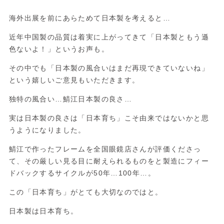
海外出展を前にあらためて日本製を考えると…
近年中国製の品質は着実に上がってきて「日本製ともう遜
色ないよ！」というお声も。
その中でも「日本製の
風合い
はまだ再現できていないね」
という嬉しいご意見もいただきます。
独特の風合い…鯖江日本製の良さ…
実は
日本製の良さ
は
「日本育ち」
こそ由来ではないかと思
うようになりました。
鯖江で作ったフレームを全国眼鏡店さんが評価くださっ
て、その
厳しい見る目
に耐えられるものをと製造にフィー
ドバックするサイクルが50年…100年…。
この「日本育ち」がとても大切なのではと。
日本製は日本育ち。