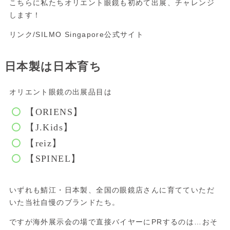
こちらに私たちオリエント眼鏡も初めて出展、チャレンジ
します！
リンク/
SILMO Singapore公式サイト
日本製は日本育ち
オリエント眼鏡の出展品目は
【ORIENS】
【J.Kids】
【reiz】
【SPINEL】
いずれも鯖江・日本製、全国の眼鏡店さんに育てていただ
いた当社自慢のブランドたち。
ですが海外展示会の場で直接バイヤーにPRするのは…おそ